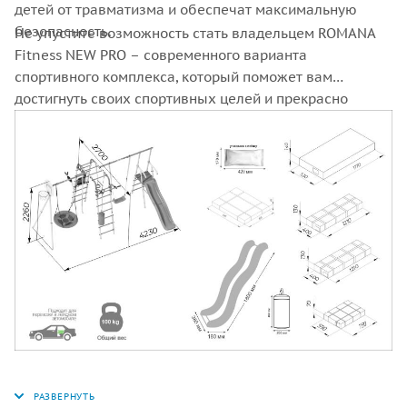
детей от травматизма и обеспечат максимальную
безопасность.
Не упустите возможность стать владельцем ROMANA
Fitness NEW PRO – современного варианта
спортивного комплекса, который поможет вам
достигнуть своих спортивных целей и прекрасно
провести время на природе в кругу семьи и друзей.