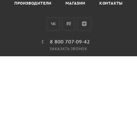
ПРОИЗВОДИТЕЛИ
МАГАЗИН
КОНТАКТЫ
8 800 707-09-42
ЗАКАЗАТЬ ЗВОНОК
stavr@i-fun.ru
Ставрополь,
ул. 4-я Промышленная, 1 А
ПОЛИТИКА КОНФИДЕНЦИАЛЬНОСТИ
ПОЛИТИКА ИСПОЛЬЗОВАНИЯ ФАЙЛОВ COOKIES
ПУБЛИЧНАЯ ОФЕРТА