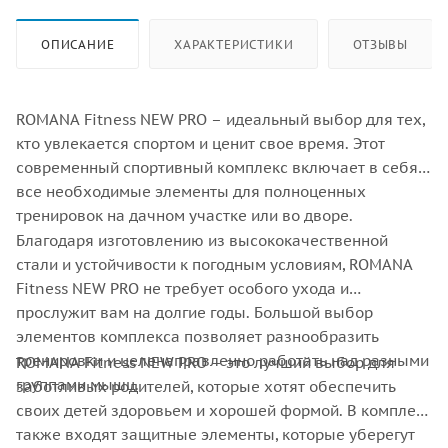
ОПИСАНИЕ
ХАРАКТЕРИСТИКИ
ОТЗЫВЫ
ROMANA Fitness NEW PRO – идеальный выбор для тех,
кто увлекается спортом и ценит свое время. Этот
современный спортивный комплекс включает в себя
все необходимые элементы для полноценных
тренировок на дачном участке или во дворе.
Благодаря изготовлению из высококачественной
стали и устойчивости к погодным условиям, ROMANA
Fitness NEW PRO не требует особого ухода и
прослужит вам на долгие годы. Большой выбор
элементов комплекса позволяет разнообразить
тренировки и целенаправленно работать над разными
ROMANA Fitness NEW PRO – это лучший выбор для
группами мышц.
заботливых родителей, которые хотят обеспечить
своих детей здоровьем и хорошей формой. В комплекс
также входят защитные элементы, которые уберегут