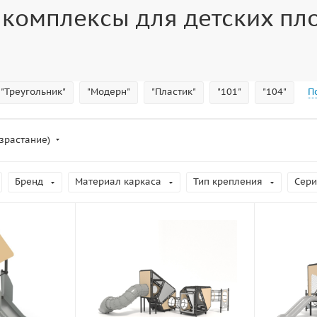
 комплексы для детских пл
"Треугольник"
"Модерн"
"Пластик"
"101"
"104"
П
зрастание)
Бренд
Материал каркаса
Тип крепления
Сери