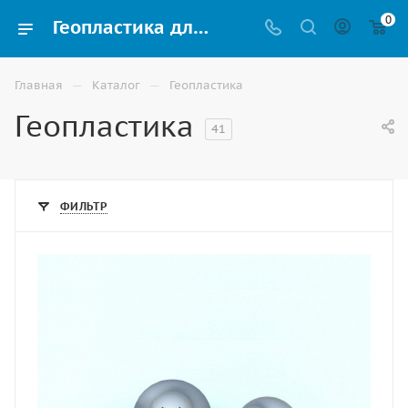
0
Геопластика для парка, сквера или детской площадки купить в Ставрополе
—
—
Главная
Каталог
Геопластика
Геопластика
41
ФИЛЬТР