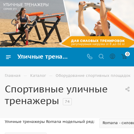
0
Уличные тренажеры купить в Ставрополе: каталог с ценами, новые модели
—
—
Главная
Каталог
Оборудование спортивных площадок
Спортивные уличные
тренажеры
74
Уличные тренажеры Romana модельный ряд:
Romana - силов