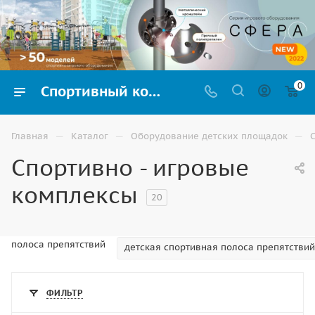
0
Спортивный комплекс для детской игровой площадки на улицу купить в Ставрополе
—
—
—
Главная
Каталог
Оборудование детских площадок
Спортивно - игровые
комплексы
20
полоса препятствий
детская спортивная полоса препятствий
ФИЛЬТР