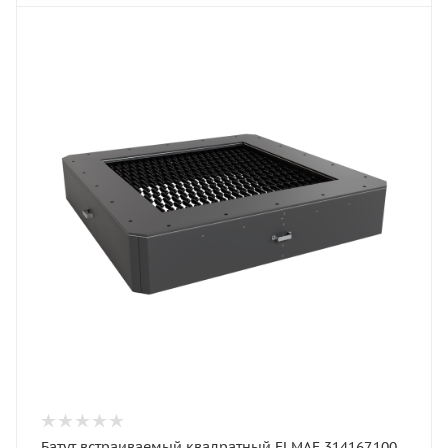
Батут встраиваемый квадратный ELMAF 314167.100