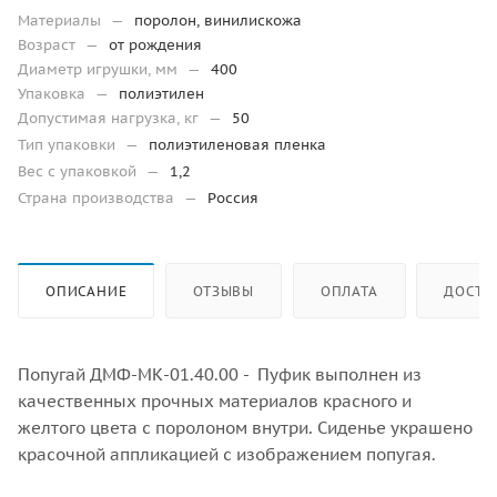
Материалы
—
поролон, винилискожа
Возраст
—
от рождения
Диаметр игрушки, мм
—
400
Упаковка
—
полиэтилен
Допустимая нагрузка, кг
—
50
Тип упаковки
—
полиэтиленовая пленка
Вес с упаковкой
—
1,2
Страна производства
—
Россия
ОПИСАНИЕ
ОТЗЫВЫ
ОПЛАТА
ДОСТА
Попугай ДМФ-МК-01.40.00 - Пуфик выполнен из
качественных прочных материалов красного и
желтого цвета с поролоном внутри. Сиденье украшено
красочной аппликацией с изображением попугая.