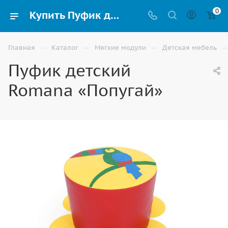
0
Купить Пуфик детский Romana «Попугай» в Ставрополе
—
—
—
—
Главная
Каталог
Мягкие модули
Детская мебель
Пуфик детский
Romana «Попугай»