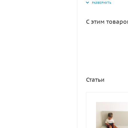
позволяют организо
ассортименте пред
пастельных оттенк
С этим товар
двусторонние маты
цветов не оставят
разную расцветку 
мягкого щита, прос
Статьи