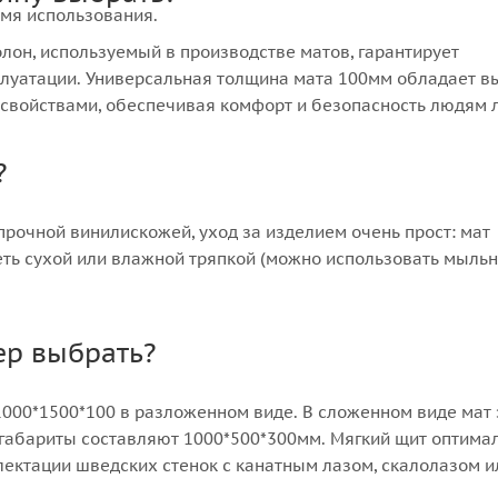
емя использования.
лон, используемый в производстве матов, гарантирует
плуатации. Универсальная толщина мата 100мм обладает 
войствами, обеспечивая комфорт и безопасность людям
?
рочной винилискожей, уход за изделием очень прост: мат
еть сухой или влажной тряпкой (можно использовать мыль
ер выбрать?
1000*1500*100 в разложенном виде. В сложенном виде мат
о габариты составляют 1000*500*300мм. Мягкий щит оптима
лектации шведских стенок с канатным лазом, скалолазом и
анием (кольцами, лестницами). Помимо этого, габариты из