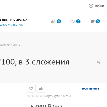
ВОЙТИ
8 800 707-09-42
0
0
0
ЗАКАЗАТЬ ЗВОНОК
—
астические
100, в 3 сложения
Артикул:
5.021.10
5 940
₽
/шт