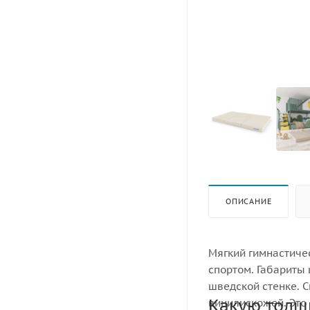
ОПИСАНИЕ
Мягкий гимнастиче
спортом. Габариты 
шведской стенке. С
Какую толщ
винилискожей. Это 