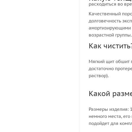
расходиться во вр
Качественный поро
долговечность экс
амортизирующими с
возрастной группы.
Как чистить
Мягкий щит обшит п
достаточно протер
раствор).
Какой разм
Размеры изделия: 
немного места, ег
подойдет для комп
навесным оборудов