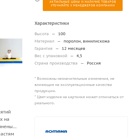
АКТУАЛЬНЫЕ ЦЕНЫ И НАЛИЧИЕ ТОВАРОВ
УТОЧНЯЙТЕ У МЕНЕДЖЕРОВ КОМПАНИИ
Характеристики
Высота
—
100
Материал
—
поролон, винилискожа
Гарантия
—
12 месяцев
Вес с упаковкой
—
4,5
Страна производства
—
Россия
* Возможны незначительные изменения, не
влияющие на эксплуатационные качества
продукции.
* Цвет изделия на картинке может отличаться от
реального.
нятий
х на
динены
частям