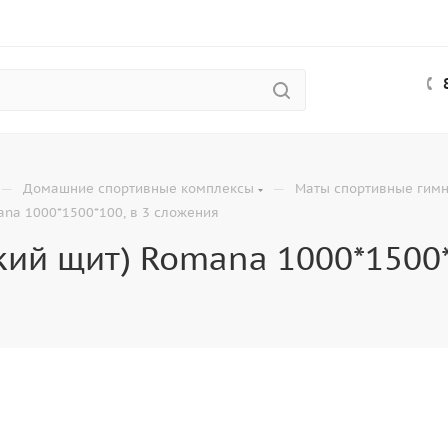
—
—
Домашние спортивные комплексы
Маты спортивные гимн
ana 1000*1500*100, в 3 сложения
кий щит) Romana 1000*1500*