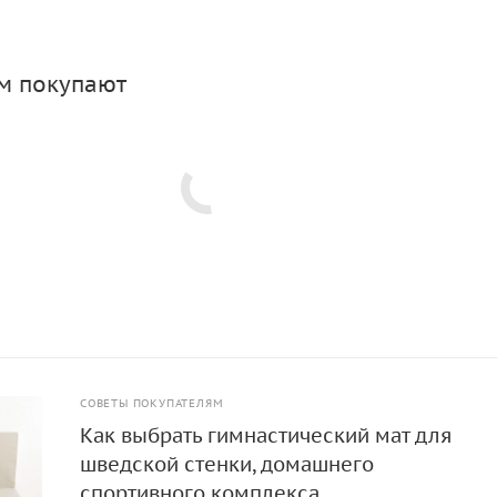
вать спортивное пространство для активного досуга. В
ставлено множество вариантов расцветок. Однотонные ма
ах серого и бежевого цвета мягко впишутся в интерьер. Э
ом покупают
 станут ярким акцентом в дизайне комнаты, а красочные с
 равнодушными ни взрослых, ни детей. Двусторонние маты
для двух сторон изделия. Одним движением можно изменит
то перевернув его на другую сторону.
СОВЕТЫ ПОКУПАТЕЛЯМ
Как выбрать гимнастический мат для
шведской стенки, домашнего
спортивного комплекса