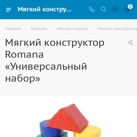
0
Мягкий конструктор Romana «Универсальный набор» для детей купить в Ставрополе
—
—
—
Главная
Каталог
Мягкие модули
Мягкие конструкто
Мягкий конструктор
Romana
«Универсальный
набор»