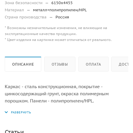
Зона безопасности
—
6150х4455
Материал
—
металл+полипропилен/HPL
Страна производства
—
Россия
* Возможны незначительные изменения, не влияющие на
эксплуатационные качества продукции.
* Цвет изделия на картинке может отличаться от реального.
ОПИСАНИЕ
ОТЗЫВЫ
ОПЛАТА
ДОСТА
Каркас - сталь конструкционная, покрытие -
цинкосодержащий грунт, окраска полимерным
порошком. Панели - полипропилен/HPL.
Статьи