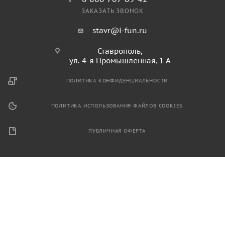
ЗАКАЗАТЬ ЗВОНОК
stavr@i-fun.ru
Ставрополь,
ул. 4-я Промышленная, 1 А
ПОЛИТИКА КОНФИДЕНЦИАЛЬНОСТИ
ПОЛИТИКА ИСПОЛЬЗОВАНИЯ ФАЙЛОВ COOKIES
ПУБЛИЧНАЯ ОФЕРТА
2026 © Продажа спортивного и игрового оборудования.
Информация, размещенная на данном ресурсе, не является
публичной офертой и носит ознакомительный характер.