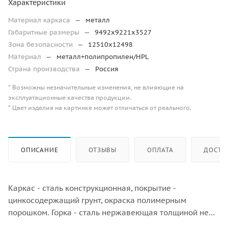
Характеристики
Материал каркаса
—
металл
Габаритные размеры
—
9492х9221х3527
Зона безопасности
—
12510х12498
Материал
—
металл+полипропилен/HPL
Страна производства
—
Россия
* Возможны незначительные изменения, не влияющие на
эксплуатационные качества продукции.
* Цвет изделия на картинке может отличаться от реального.
ОПИСАНИЕ
ОТЗЫВЫ
ОПЛАТА
ДОСТА
Каркас - сталь конструкционная, покрытие -
цинкосодержащий грунт, окраска полимерным
порошком. Горка - сталь нержавеющая толщиной не
менее 2 мм, электрохимическая пассивация сварных