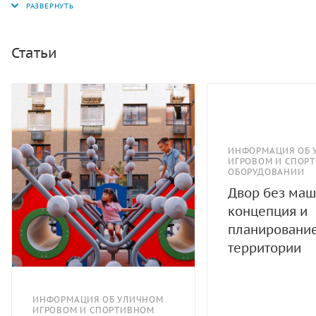
швов. Панели - полипропилен/HPL. Канатные сети,
лазы, ограждения - канат армированный 16 мм.
Зацепы для скалолазания - пескобетонный композит.
Статьи
Конвейерная лента. Канат "Викинг".
ИНФОРМАЦИЯ ОБ 
ИГРОВОМ И СПОР
ОБОРУДОВАНИИ
Двор без маш
концепция и
планировани
территории
ИНФОРМАЦИЯ ОБ УЛИЧНОМ
ИГРОВОМ И СПОРТИВНОМ