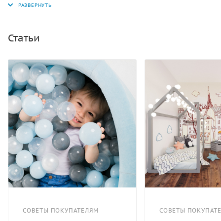
помощью липучек. Мягкие бортики в форме волн и
такой же мягкий мат, выполняющий роль дна,
обеспечивают малышу полный комфорт и
Статьи
безопасность во время игры. Дно и стенки бассейна,
изготовлены из поролона и обтянуты качественной
износостойкой винилискожей. Вместо воды такой
резервуар заполняется пластмассовыми шариками
(входят в комплектацию 300 шариков), «плавая» в
которых дети развивают координацию движений,
мелкую моторику и получают полезный
расслабляющий массаж всего тела. Помогает малышу
развивать мелкую моторику, знакомиться с цветами и
объёмами предметов. Габаритные размеры 1400 х
1400 x 400 мм. Отлично моется. Вес с упаковкой 12,5
кг.
СОВЕТЫ ПОКУПАТЕЛЯМ
СОВЕТЫ ПОКУПАТ