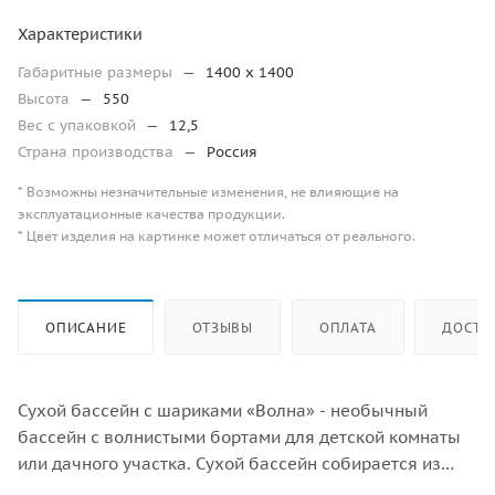
Характеристики
Габаритные размеры
—
1400 x 1400
Высота
—
550
Вес с упаковкой
—
12,5
Страна производства
—
Россия
* Возможны незначительные изменения, не влияющие на
эксплуатационные качества продукции.
* Цвет изделия на картинке может отличаться от реального.
ОПИСАНИЕ
ОТЗЫВЫ
ОПЛАТА
ДОСТА
Сухой бассейн с шариками «Волна» - необычный
бассейн с волнистыми бортами для детской комнаты
или дачного участка. Сухой бассейн собирается из
отдельных элементов, которые крепятся друг к другу с