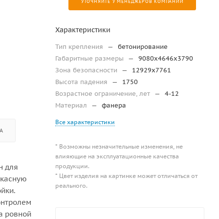
УТОЧНЯЙТЕ У МЕНЕДЖЕРОВ КОМПАНИИ
Характеристики
Тип крепления
—
бетонирование
Габаритные размеры
—
9080х4646х3790
Зона безопасности
—
12929х7761
Высота падения
—
1750
Возрастное ограничение, лет
—
4-12
Материал
—
фанера
Все характеристики
А
* Возможны незначительные изменения, не
влияющие на эксплуатационные качества
продукции.
н для
* Цвет изделия на картинке может отличаться от
ркасную
реального.
йки.
онтролем
а ровной