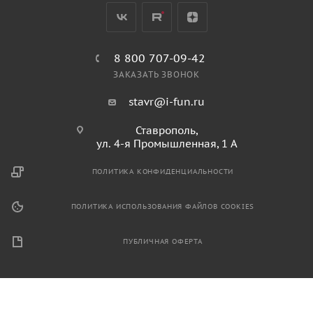
8 800 707-09-42
ЗАКАЗАТЬ ЗВОНОК
stavr@i-fun.ru
Ставрополь,
ул. 4-я Промышленная, 1 А
ПОЛИТИКА КОНФИДЕНЦИАЛЬНОСТИ
ПОЛИТИКА ИСПОЛЬЗОВАНИЯ ФАЙЛОВ COOKIES
ПУБЛИЧНАЯ ОФЕРТА
2026 © Продажа спортивного и игрового оборудования.
Информация, размещенная на данном ресурсе, не является