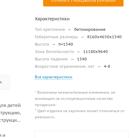
УТОЧНЯЙТЕ У МЕНЕДЖЕРОВ КОМПАНИИ
Характеристики
Тип крепления
—
бетонирование
Габаритные размеры
—
8160х4650х1540
Высота
—
h=1540
Зона безопасности
—
11180х9640
Высота падения
—
1540
Возрастное ограничение, лет
—
4-8
Все характеристики
А
* Возможны незначительные изменения, не
влияющие на эксплуатационные качества
продукции.
для детей
* Цвет изделия на картинке может отличаться от
струкцию,
реального.
струкция
и и