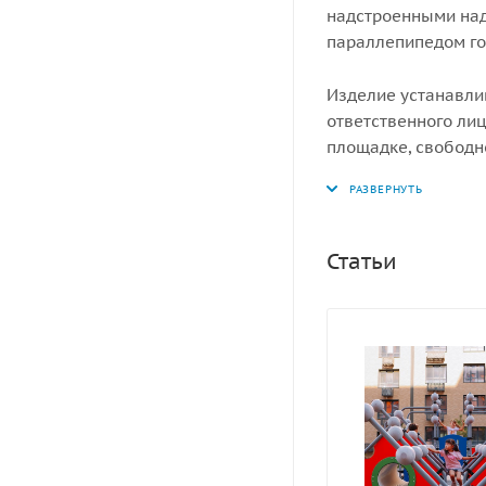
надстроенными над
параллепипедом г
Изделие устанавли
ответственного лиц
площадке, свободн
ударопоглощающее 
мм.
Статьи