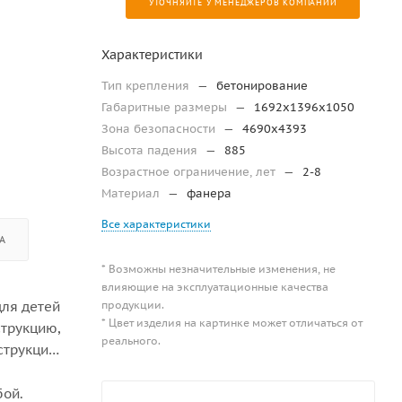
УТОЧНЯЙТЕ У МЕНЕДЖЕРОВ КОМПАНИИ
Характеристики
Тип крепления
—
бетонирование
Габаритные размеры
—
1692х1396х1050
Зона безопасности
—
4690х4393
Высота падения
—
885
Возрастное ограничение, лет
—
2-8
Материал
—
фанера
Все характеристики
А
* Возможны незначительные изменения, не
влияющие на эксплуатационные качества
продукции.
для детей
* Цвет изделия на картинке может отличаться от
струкцию,
реального.
струкция
бой.