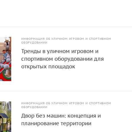
оснащена продуманными поперечными упорами для удобст
 бы, незначительные детали делают процесс тренировки к
 часть школьной полосы препятствий может быть установле
ых площадках, так и в помещениях. Тренировки должны б
ремя года. Забор с наклонной доской помогает развивать с
осливость, способствуя формированию командного духа и
ИНФОРМАЦИЯ ОБ УЛИЧНОМ ИГРОВОМ И СПОРТИВНОМ
ОБОРУДОВАНИИ
й.
Тренды в уличном игровом и
спортивном оборудовании для
открытых площадок
ИНФОРМАЦИЯ ОБ УЛИЧНОМ ИГРОВОМ И СПОРТИВНОМ
ОБОРУДОВАНИИ
Двор без машин: концепция и
планирование территории