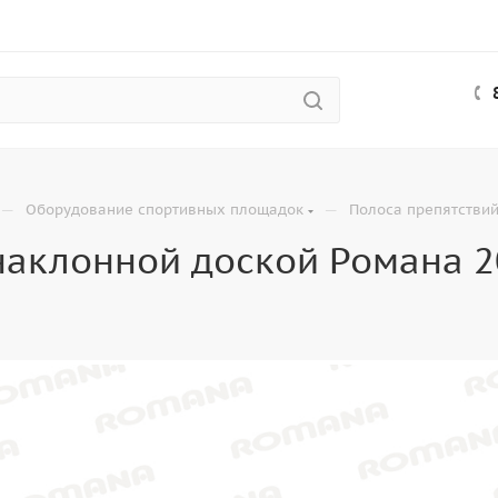
—
—
Оборудование спортивных площадок
Полоса препятстви
наклонной доской Романа 2