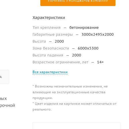
УТОЧНЯЙТЕ У МЕНЕДЖЕРОВ КОМПАНИИ
Характеристики
Тип крепления
—
бетонирование
Габаритные размеры
—
3000х2495х2000
Высота
—
2000
Зона безопасности
—
6000х5300
Высота падения
—
2000
Возрастное ограничение, лет
—
14+
Все характеристики
А
* Возможны незначительные изменения, не
влияющие на эксплуатационные качества
продукции.
ных
* Цвет изделия на картинке может отличаться от
прочной
реального.
рады.