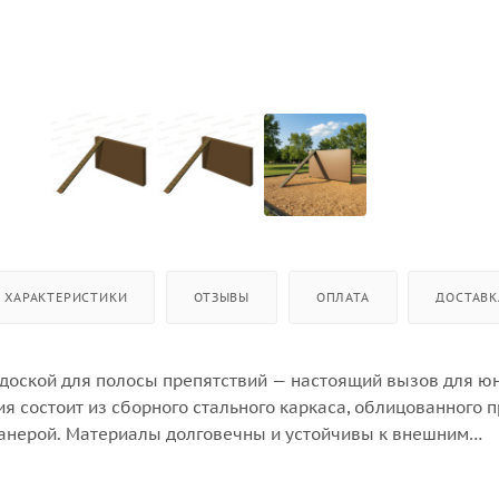
ХАРАКТЕРИСТИКИ
ОТЗЫВЫ
ОПЛАТА
ДОСТАВК
 доской для полосы препятствий — настоящий вызов для ю
ия состоит из сборного стального каркаса, облицованного 
нерой. Материалы долговечны и устойчивы к внешним
уль «Забор» гармонично вписывается в любой спортивный
печивает поддержку и безопасность при преодолении прег